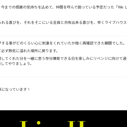
感謝の気持ちを込めて、仲間を呼んで廻っている予定だった「We Love Live 
。
られる喜びを、それをそこにいる全員と共有出来る喜びを、早くライブハウス
ブする事がどのくらい心に刺激をくれていたか強く再確認できた期間でした。
ど必ず熱気に溢れた場所に戻ります。
慢してくれた分を一緒に思う存分爆発できる日を楽しみにリベンジに向けて過
汚してやりましょう。
事になっています！