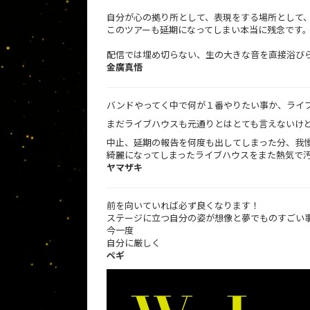
自分が心の拠り所として、表現をする場所として、今までの
このツアーも延期になってしまい本当に残念です
配信では埋め切らない、生の大きな音を直接浴び
金廣真悟
バンドやってく中で何が１番やりたい事か、ライ
まだライブハウスも元通りとはとても言えないけ
中止、延期の報告を何度も出してしまった分、我
綺麗になってしまったライブハウスをまた熱気で
ヤマザキ
前を向いていれば必ず良くなります！
ステージに立つ自分の姿が想像と夢でものすごい
今一度
自分に厳しく
ペギ