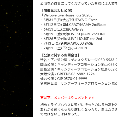
公演を心待ちにしてくださっていた皆様には大変
【開催見合わせ公演】
「We Love Live House Tour 2020」
・5月31日(日) 渋谷TSUTAYA O-Crest
・6月12日(金) 岡山CRAZYMAMA 2ndRoom
・6月13日(土) 広島CAVE-BE
・6月19日(金) 大阪LIVE SQUARE 2nd LINE
・6月26日(金) 仙台LIVE HOUSE enn 2nd
・7月3日(金) 名古屋APOLLO BASE
・7月11日(土) 下北沢GARDEN
【公演に関するお問合せ】
渋谷・下北沢公演：ディスクガレージ 050-5533-0
岡山公演：キャンディープロモーション岡山 086-22
広島公演：キャンディープロモーション広島 082-24
大阪公演：GREENS 06-6882-1224
仙台公演：GIP 0570-01-9999
名古屋公演：サンデーフォークプロモーション 052-3
▼以下、メンバーよりコメントです
初めてライブハウスに遊びに行ったのは多分高校
あれから緩くなったり厳しくなったり、増えたり
で聴けない日は無かった。