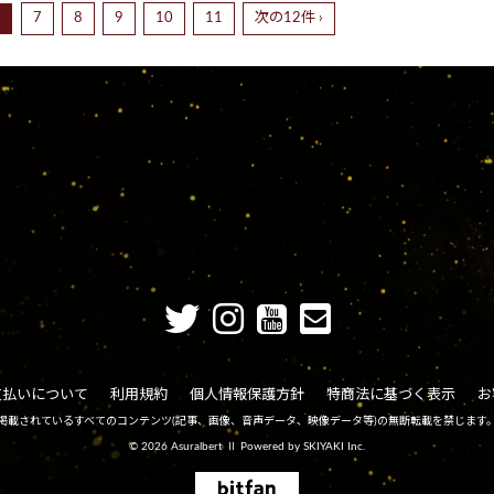
6
7
8
9
10
11
次の12件 ›
支払いについて
利用規約
個人情報保護方針
特商法に基づく表示
お
掲載されているすべてのコンテンツ
(記事、画像、音声データ、映像データ等)の無断転載を禁じます
© 2026 Asuralbert Ⅱ Powered by
SKIYAKI Inc.