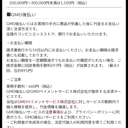
100,000円～300,000円未満は1,100円（税込）
GMO後払い
GMO後払いとはお客様の手元に商品が到着した後に代金をお支払い
頂く決済方法です。
全国のコンビニエンスストア、銀行でお支払いいただけます。
お支払い期限
請求書発行から14日以内にお支払いください。お支払い期限は請求
書にも記載しております。
お支払い期限を一定期間過ぎてもお支払いの確認がとれない場合、ご
請求金額に回収事務手数料297円（税込）が加算されます。（最大3
回、合計891円）
ご注意
事務手数料：660円（税込）
GMO後払いはGMOペイメントサービス株式会社が提供する決済サー
ビスです。
当社は
GMOペイメントサービス株式会社
に対しサービスの範囲内で
個人情報を提供し、代金債権を譲渡します。
GMO後払いサービスの
注意事項
および、
プライバシーポリシー
に同
意のうえ、GMO後払いサービスをご利用ください。
・ご利用者が未成年の場合、法定代理人の利用同意を得てご利用くだ
さい。