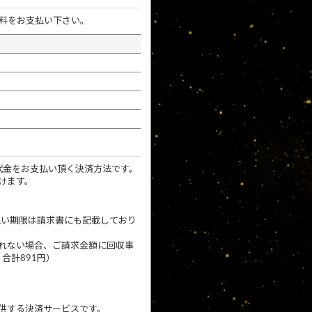
料をお支払い下さい。
代金をお支払い頂く決済方法です。
けます。
払い期限は請求書にも記載しており
れない場合、ご請求金額に回収事
合計891円）
提供する決済サービスです。