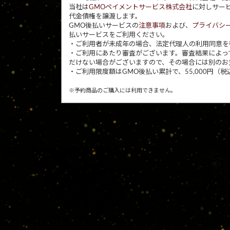
当社は
GMOペイメントサービス株式会社
に対しサー
代金債権を譲渡します。
GMO後払いサービスの
注意事項
および、
プライバシ
払いサービスをご利用ください。
・ご利用者が未成年の場合、法定代理人の利用同意を
・ご利用にあたり審査がございます。審査結果によっ
だけない場合がございますので、その場合には別のお
・ご利用限度額はGMO後払い累計で、55,000円（税
※予約商品のご購入には利用できません。