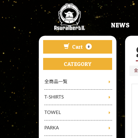
NEWS
Cart
0
CATEGORY
全
全商品一覧
T-SHIRTS
TOWEL
PARKA