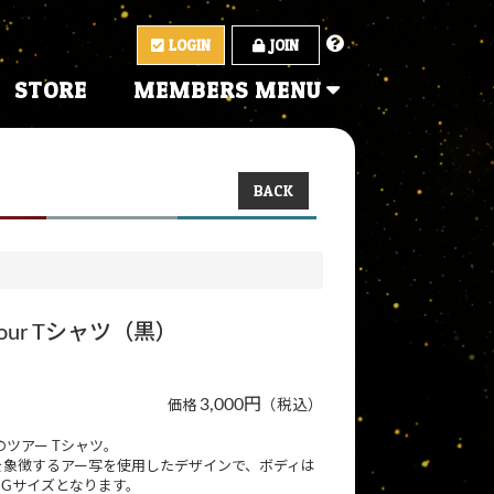
LOGIN
JOIN
STORE
MEMBERS MENU
BACK
rt Tour Tシャツ（黒）
3,000円
（税込）
価格
our」のツアー Tシャツ。
を象徴するアー写を使用したデザインで、ボディは
IGサイズとなります。