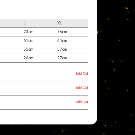
L
XL
73cm
76cm
61cm
64cm
55cm
57cm
26cm
27cm
Sold Out
Sold Out
Sold Out