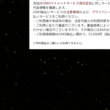
当社は
GMOペイメントサービス株式会社
に対しサー
代金債権を譲渡します。
GMO後払いサービスの
注意事項
および、
プライバシ
払いサービスをご利用ください。
・ご利用者が未成年の場合、法定代理人の利用同意を
・ご利用にあたり審査がございます。審査結果によっ
だけない場合がございますので、その場合には別のお
・ご利用限度額はGMO後払い累計で、55,000円（税
※予約商品のご購入には利用できません。