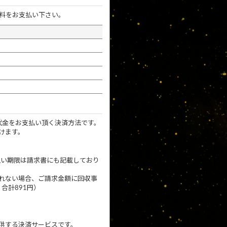
料をお支払い下さい。
代金をお支払い頂く決済方法です。
けます。
払い期限は請求書にも記載しており
れない場合、ご請求金額に回収事
合計891円）
提供する決済サービスです。